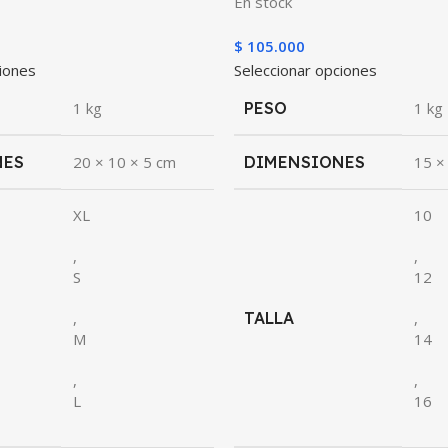
En stock
$
105.000
ciones
Seleccionar opciones
1 kg
PESO
1 kg
NES
20 × 10 × 5 cm
DIMENSIONES
15 ×
XL
10
,
,
S
12
,
TALLA
,
M
14
,
,
L
16