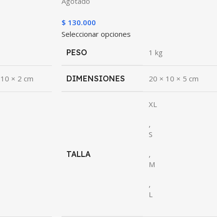
Agotado
$
130.000
Seleccionar opciones
PESO
1 kg
 10 × 2 cm
DIMENSIONES
20 × 10 × 5 cm
XL
,
S
TALLA
,
M
,
L