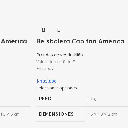
 America
Beisbolera Capitan America
Prendas de vestir
,
Niño
Valorado con
0
de 5
En stock
$
105.000
Seleccionar opciones
PESO
1 kg
 10 × 5 cm
DIMENSIONES
15 × 10 × 2 cm