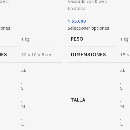
de 5
Valorado con
0
de 5
En stock
$
55.000
ciones
Seleccionar opciones
1 kg
PESO
1 kg
NES
20 × 10 × 5 cm
DIMENSIONES
15 ×
XL
XL
,
,
S
S
,
TALLA
,
M
M
,
,
L
L