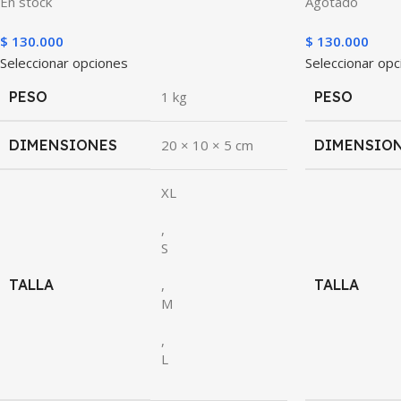
En stock
Agotado
$
130.000
$
130.000
Seleccionar opciones
Seleccionar op
PESO
1 kg
PESO
DIMENSIONES
20 × 10 × 5 cm
DIMENSIO
XL
,
S
TALLA
,
TALLA
M
,
L