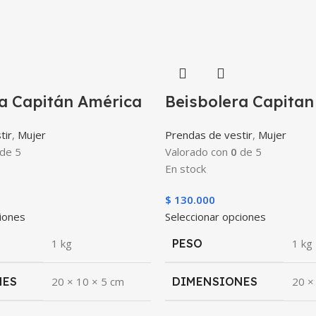
a Capitán América
Beisbolera Capitan
tir
,
Mujer
Prendas de vestir
,
Mujer
de 5
Valorado con
0
de 5
En stock
$
130.000
ciones
Seleccionar opciones
1 kg
PESO
1 kg
NES
20 × 10 × 5 cm
DIMENSIONES
20 ×