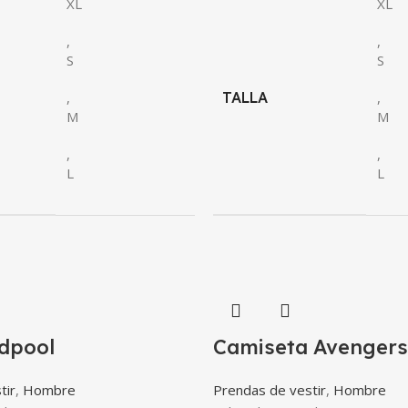
XL
XL
,
,
S
S
,
TALLA
,
M
M
,
,
L
L
dpool
Camiseta Avengers
tir
,
Hombre
Prendas de vestir
,
Hombre