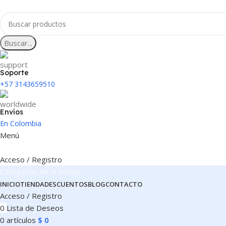
Buscar...
Soporte
+57 3143659510
Envíos
En Colombia
Menú
Acceso / Registro
Categorías de la tienda
INICIO
TIENDA
DESCUENTOS
BLOG
CONTACTO
Acceso / Registro
0
Lista de Deseos
0
artículos
$
0