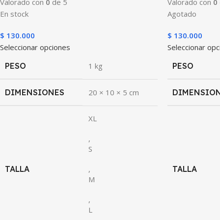
Valorado con
0
de 5
Valorado con
0
En stock
Agotado
$
130.000
$
130.000
Seleccionar opciones
Seleccionar op
PESO
1 kg
PESO
DIMENSIONES
20 × 10 × 5 cm
DIMENSIO
XL
,
S
TALLA
,
TALLA
M
,
L