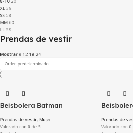
8-10
20
XL
39
S
S
58
M
M
60
L
L
58
Prendas de vestir
Mostrar
9
12
18
24
Beisbolera Batman
Beisbole
Prendas de vestir
,
Mujer
Prendas de ves
Valorado con
0
de 5
Valorado con
0