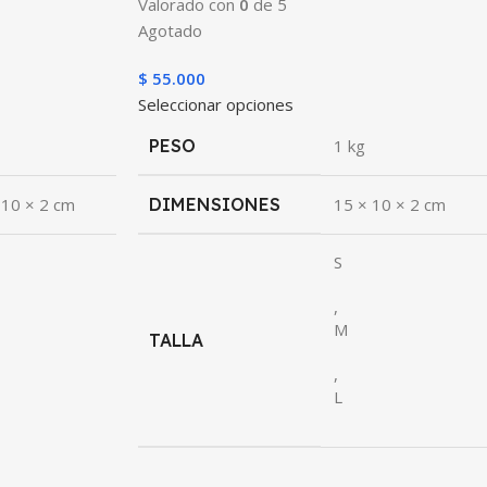
Valorado con
0
de 5
Agotado
$
55.000
Seleccionar opciones
PESO
1 kg
 10 × 2 cm
DIMENSIONES
15 × 10 × 2 cm
S
,
M
TALLA
,
L