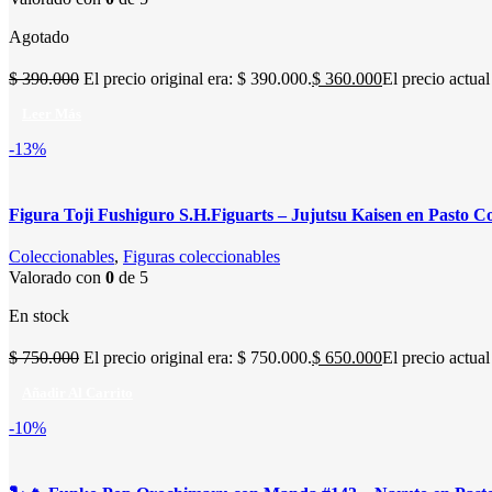
Agotado
$
390.000
El precio original era: $ 390.000.
$
360.000
El precio actual
Leer Más
-13%
Figura Toji Fushiguro S.H.Figuarts – Jujutsu Kaisen en Pasto C
Coleccionables
,
Figuras coleccionables
Valorado con
0
de 5
En stock
$
750.000
El precio original era: $ 750.000.
$
650.000
El precio actual
Añadir Al Carrito
-10%