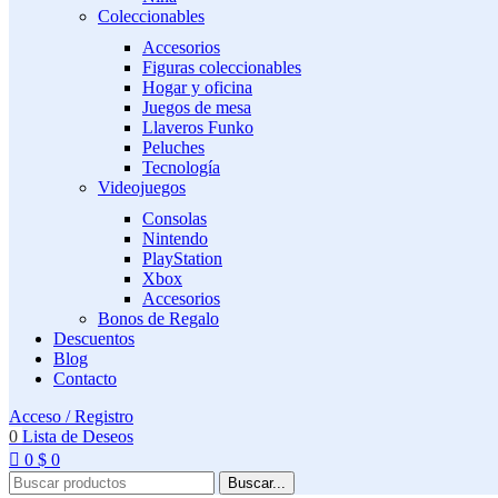
Coleccionables
Accesorios
Figuras coleccionables
Hogar y oficina
Juegos de mesa
Llaveros Funko
Peluches
Tecnología
Videojuegos
Consolas
Nintendo
PlayStation
Xbox
Accesorios
Bonos de Regalo
Descuentos
Blog
Contacto
Acceso / Registro
0
Lista de Deseos
0
$
0
Buscar...