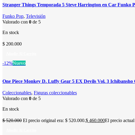
Stranger Things Temporada 5 Steve Harrington en Car Funko P
Funko Pop
,
Televisión
Valorado con
0
de 5
En stock
$
200.000
Añadir Al Carrito
-12%
Nuevo
One Piece Monkey D. Luffy Gear 5 EX Devils Vol. 3 Ichibansho 
Coleccionables
,
Figuras coleccionables
Valorado con
0
de 5
En stock
$
520.000
El precio original era: $ 520.000.
$
460.000
El precio actual
Añadir Al Carrito