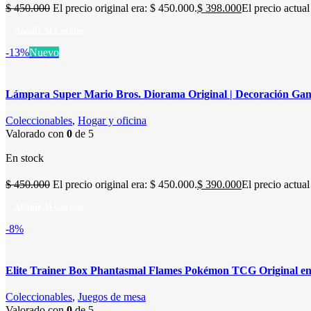
$
450.000
El precio original era: $ 450.000.
$
398.000
El precio actual
Añadir Al Carrito
-13%
Nuevo
Lámpara Super Mario Bros. Diorama Original | Decoración Ga
Coleccionables
,
Hogar y oficina
Valorado con
0
de 5
En stock
$
450.000
El precio original era: $ 450.000.
$
390.000
El precio actual
Añadir Al Carrito
-8%
Elite Trainer Box Phantasmal Flames Pokémon TCG Original e
Coleccionables
,
Juegos de mesa
Valorado con
0
de 5