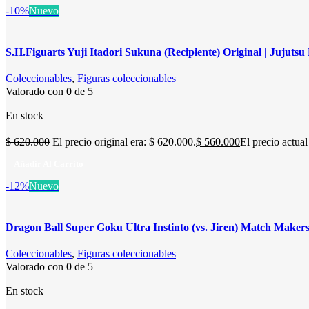
-10%
Nuevo
S.H.Figuarts Yuji Itadori Sukuna (Recipiente) Original | Jujuts
Coleccionables
,
Figuras coleccionables
Valorado con
0
de 5
En stock
$
620.000
El precio original era: $ 620.000.
$
560.000
El precio actual
Añadir Al Carrito
-12%
Nuevo
Dragon Ball Super Goku Ultra Instinto (vs. Jiren) Match Makers
Coleccionables
,
Figuras coleccionables
Valorado con
0
de 5
En stock