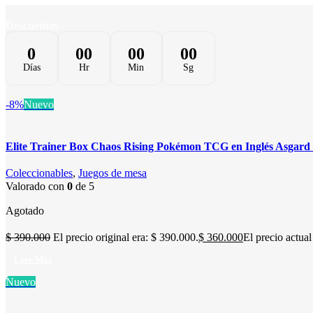
Descuentos
0
00
00
00
Días
Hr
Min
Sg
-8%
Nuevo
Elite Trainer Box Chaos Rising Pokémon TCG en Inglés Asgard 
Coleccionables
,
Juegos de mesa
Valorado con
0
de 5
Agotado
$
390.000
El precio original era: $ 390.000.
$
360.000
El precio actual
Leer Más
Nuevo