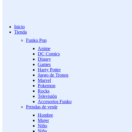
Inicio
Tienda
Funko Pop
Anime
DC Comics
Disney
Games
Harry Potter
Juego de Tronos
Marvel
Pokemon
Rocks
Televisión
Accesorios Funko
Prendas de vestir
Hombre
Mujer
Niño
Niña