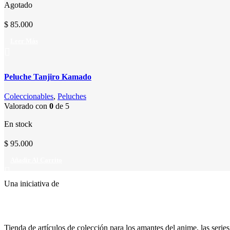
Agotado
$
85.000
Leer Más
Peluche Tanjiro Kamado
Coleccionables
,
Peluches
Valorado con
0
de 5
En stock
$
95.000
Añadir Al Carrito
Una iniciativa de
Tienda de artículos de colección para los amantes del anime, las serie