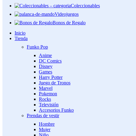
Coleccionables
Videojuegos
Bonos de Regalo
Inicio
Tienda
Funko Pop
Anime
DC Comics
Disney
Games
Harry Potter
Juego de Tronos
Marvel
Pokemon
Rocks
Televisión
Accesorios Funko
Prendas de vestir
Hombre
Mujer
Niño