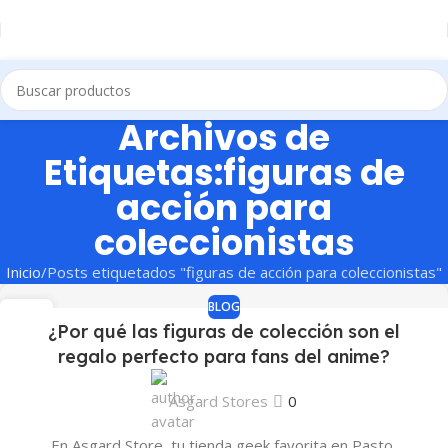
Archivos de
Etiquetas:figuras de
acción para
coleccionistas
Inicio
Posts etiquetados "figuras de acción para coleccionistas"
BLOG
21
¿Por qué las figuras de colección son el
JUN
regalo perfecto para fans del anime?
Asgard Stores
0
En Asgard Store, tu tienda geek favorita en Pasto,