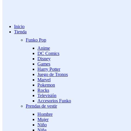
Inicio
Tienda
Funko Pop
Anime
DC Comics
Disney
Games
Harry Potter
Juego de Tronos
Marvel
Pokemon
Rocks
Televisión
Accesorios Funko
Prendas de vestir
Hombre
Mujer
Niño
Niña