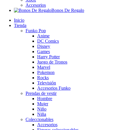
Accesorios
Bonos De Regalo
Inicio
Tienda
Funko Pop
Anime
DC Comics
Disney
Games
Harry Potter
Juego de Tronos
Marvel
Pokemon
Rocks
Televisión
Accesorios Funko
Prendas de vestir
Hombre
Mujer
Niño
Niña
Coleccionables
Accesorios
Figuras coleccionables