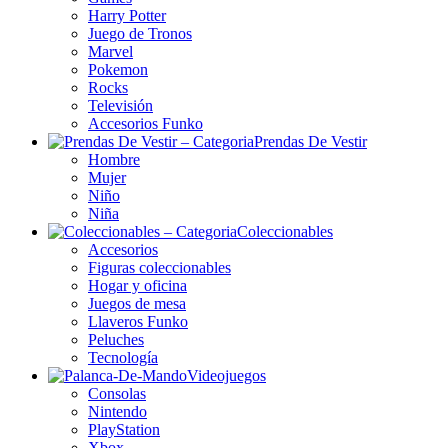
Harry Potter
Juego de Tronos
Marvel
Pokemon
Rocks
Televisión
Accesorios Funko
Prendas De Vestir
Hombre
Mujer
Niño
Niña
Coleccionables
Accesorios
Figuras coleccionables
Hogar y oficina
Juegos de mesa
Llaveros Funko
Peluches
Tecnología
Videojuegos
Consolas
Nintendo
PlayStation
Xbox