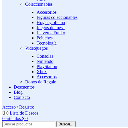
Coleccionables
Accesorios
Figuras coleccionables
Hogar y oficina
Juegos de mesa
Llaveros Funko
Peluches
Tecnología
Videojuegos
Consolas
Nintendo
PlayStation
Xbox
Accesorios
Bonos de Regalo
Descuentos
Blog
Contacto
Acceso / Registro
0
Lista de Deseos
0
artículos
$
0
Buscar...