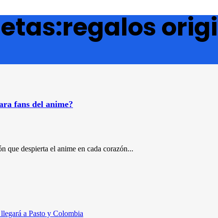
etas:regalos orig
para fans del anime?
ón que despierta el anime en cada corazón...
legará a Pasto y Colombia