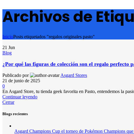
Archivos de Etiqu
Inicio
Posts etiquetados "regalos originales pasto"
21
Jun
Blog
¿Por qué las figuras de colección son el regalo perfecto 
Publicado por
Asgard Stores
21 de junio de 2025
0
En Asgard Store, tu tienda geek favorita en Pasto, entendemos la pasi
Continuar leyendo
Cerrar
Blogs recientes
Asgard Champions Cup el torneo de Pokémon Champions que l