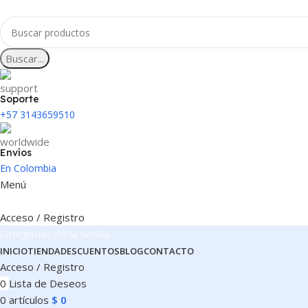
Buscar...
Soporte
+57 3143659510
Envíos
En Colombia
Menú
Acceso / Registro
Categorías de la tienda
INICIO
TIENDA
DESCUENTOS
BLOG
CONTACTO
Acceso / Registro
0
Lista de Deseos
0
artículos
$
0