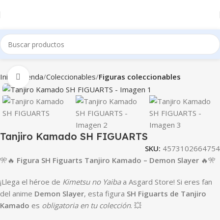
Inicio
Tienda
Coleccionables
Figuras coleccionables
Clic para ampliar
Tanjiro Kamado SH FIGUARTS
SKU:
4573102664754
🎌🔥
Figura SH Figuarts Tanjiro Kamado – Demon Slayer
🔥🎌
¡Llega el héroe de
Kimetsu no Yaiba
a Asgard Store! Si eres fan
del anime
Demon Slayer
, esta figura
SH Figuarts de Tanjiro
Kamado
es
obligatoria en tu colección
. 💥