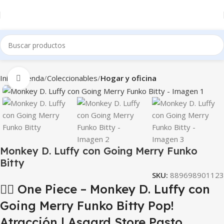
Inicio
Tienda
Coleccionables
Hogar y oficina
Clic para ampliar
Monkey D. Luffy con Going Merry Funko
Bitty
SKU:
889698901123
🏴‍☠️ One Piece – Monkey D. Luffy con
Going Merry Funko Bitty Pop!
Atracción | Asgard Store Pasto