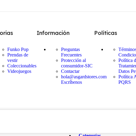
orias
Información
Políticas
Funko Pop
Preguntas
Términos
Prendas de
Frecuentes
Condicio
vestir
Protección al
Política 
Coleccionables
consumidor-SIC
Tratamie
Videojuegos
Contactar
Datos Pe
hola@asgardstores.com
Política 
Escríbenos
PQRS
Categorías