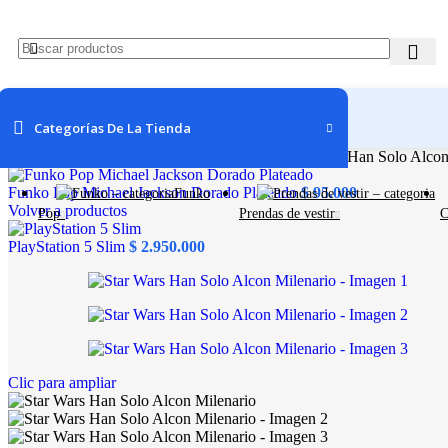
Categorías De La Tienda
Inicio
Tienda
Coleccionables
Hogar y oficina
Star Wars Han Solo Alcon
Funko Pop Michael Jackson Dorado Plateado
$
95.000
Funko
Volver a productos
Pop
Prendas de vestir
C
PlayStation 5 Slim
$
2.950.000
Clic para ampliar