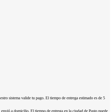
stro sistema valide tu pago. El tiempo de entrega estimado es de 5
l envió a domicilio. El tiempo de entrega en la ciudad de Pasto puede