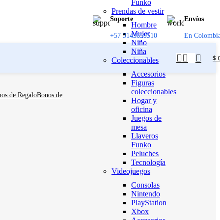
Funko
Prendas de vestir
Soporte
Envíos
Hombre
Mujer
+57 3143659510
En Colombi
Niño
Niña
$
Coleccionables
Accesorios
Figuras
coleccionables
Bonos de
Hogar y
oficina
Juegos de
mesa
Llaveros
Funko
Peluches
Tecnología
Videojuegos
Consolas
Nintendo
PlayStation
Xbox