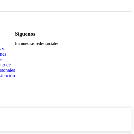
Síguenos
En nuestras redes sociales
 y
nes
de
nto de
rsonales
Atención