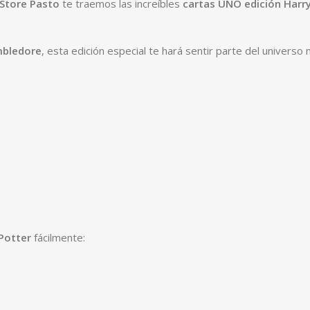
Store Pasto
te traemos las increíbles
cartas UNO edición Harr
mbledore
, esta edición especial te hará sentir parte del univers
Potter
fácilmente: