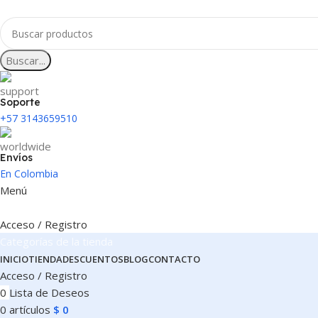
Buscar...
Soporte
+57 3143659510
Envíos
En Colombia
Menú
Acceso / Registro
Categorías de la tienda
INICIO
TIENDA
DESCUENTOS
BLOG
CONTACTO
Acceso / Registro
0
Lista de Deseos
0
artículos
$
0