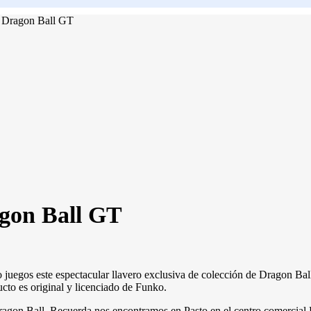
 Dragon Ball GT
gon Ball GT
eo juegos este espectacular llavero exclusiva de colección de Dragon B
ducto es original y licenciado de Funko.
de Dragon Ball. Recuerda nos encontramos en Pasto en el centro comerci