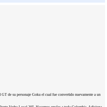
all GT de su personaje Goku el cual fue convertido nuevamente a un
al Ponte Vedra Local 205. Hacemos envíos a toda Colombia. Adiciona