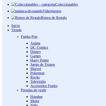
Coleccionables
Videojuegos
Bonos de Regalo
Inicio
Tienda
Funko Pop
Anime
DC Comics
Disney
Games
Harry Potter
Juego de Tronos
Marvel
Pokemon
Rocks
Televisión
Accesorios Funko
Prendas de vestir
Hombre
Mujer
Niño