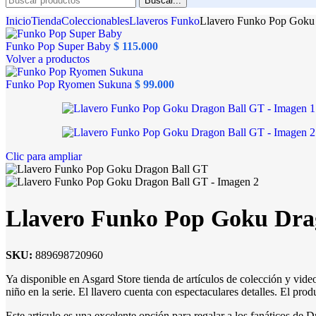
Buscar...
Inicio
Tienda
Coleccionables
Llaveros Funko
Llavero Funko Pop Goku
Funko Pop Super Baby
$
115.000
Volver a productos
Funko Pop Ryomen Sukuna
$
99.000
Clic para ampliar
Llavero Funko Pop Goku Dra
SKU:
889698720960
Ya disponible en Asgard Store tienda de artículos de colección y vid
niño en la serie. El llavero cuenta con espectaculares detalles. El pro
Este articulo es una excelente opción para regalar a los fanáticos 