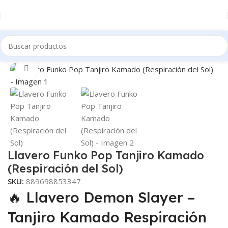
Inicio
Tienda
Coleccionables
Llaveros Funko
Clic para ampliar
Llavero Funko Pop Tanjiro Kamado
(Respiración del Sol)
SKU:
889698853347
🔥 Llavero Demon Slayer –
Tanjiro Kamado Respiración