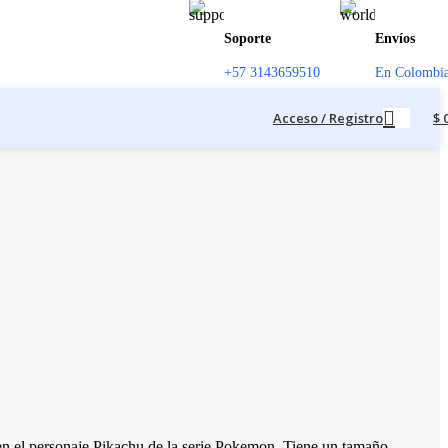
Soporte
Envíos
+57 3143659510
En Colombi
Acceso / Registro
$
 en el personaje Pikachu de la serie Pokemon. Tiene un tamaño