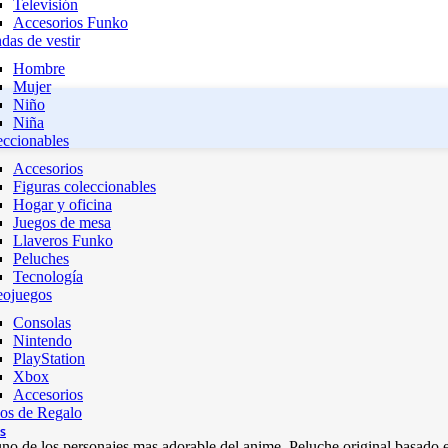
Televisión
Accesorios Funko
das de vestir
Hombre
Mujer
Niño
Niña
eccionables
Accesorios
Figuras coleccionables
Hogar y oficina
Juegos de mesa
Llaveros Funko
Peluches
Tecnología
eojuegos
Consolas
Nintendo
PlayStation
Xbox
Accesorios
os de Regalo
s
 uno de los personajes mas adorable del anime. Peluche original basado