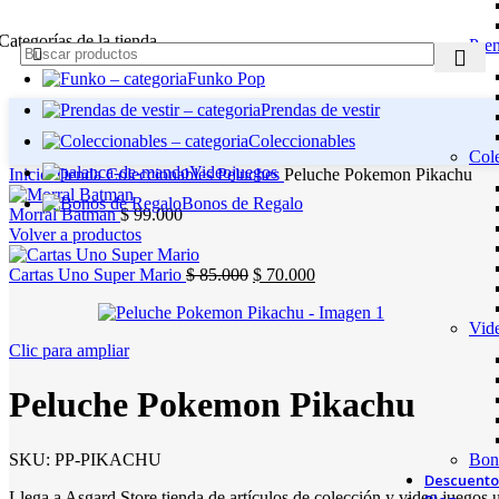
Categorías de la tienda
Pren
Funko Pop
Prendas de vestir
Coleccionables
Col
Videojuegos
Inicio
Tienda
Coleccionables
Peluches
Peluche Pokemon Pikachu
Bonos de Regalo
Morral Batman
$
99.000
Volver a productos
El
El
Cartas Uno Super Mario
$
85.000
$
70.000
precio
precio
original
actual
Vid
era:
es:
Clic para ampliar
$ 85.000.
$ 70.000.
Peluche Pokemon Pikachu
SKU:
PP-PIKACHU
Bon
Descuento
Llega a Asgard Store tienda de artículos de colección y video juegos