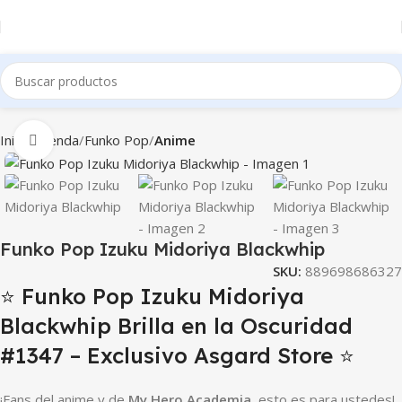
Inicio
Tienda
Funko Pop
Anime
Clic para ampliar
Funko Pop Izuku Midoriya Blackwhip
SKU:
889698686327
⭐ Funko Pop Izuku Midoriya
Blackwhip Brilla en la Oscuridad
#1347 – Exclusivo Asgard Store ⭐
¡Fans del anime y de
My Hero Academia
, esto es para ustedes!