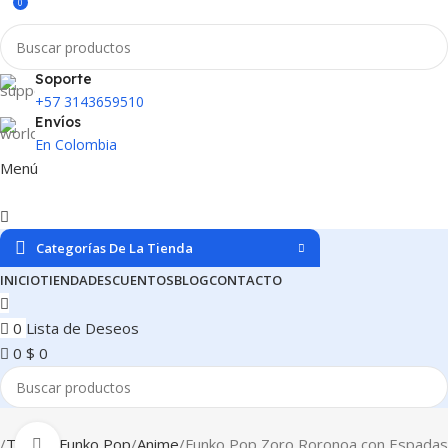
0
Soporte
+57 3143659510
Envíos
En Colombia
Menú
Categorías De La Tienda
INICIO
TIENDA
DESCUENTOS
BLOG
CONTACTO
0
Lista de Deseos
0
$
0
Tienda
Funko Pop
Anime
Funko Pop Zoro Roronoa con Espadas
Clic para ampliar