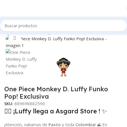
Inicio
Tienda
Funko Pop
Anime
Clic para ampliar
One Piece Monkey D. Luffy Funko
Pop! Exclusiva
SKU:
889698882590
🏴‍☠️ ¡Luffy llega a Asgard Store ! ✨
¡Atención, nakamas de
Pasto
y toda
Colombia
! 🌊 En