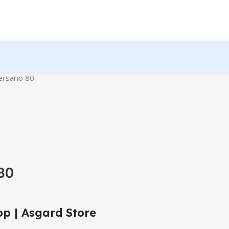
rsario 80
80
p | Asgard Store