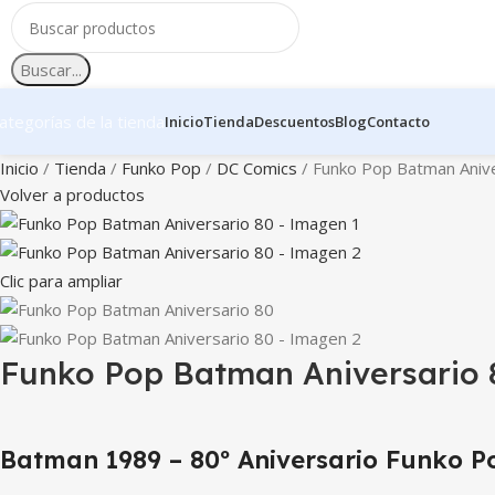
Buscar...
ategorías de la tienda
Inicio
Tienda
Descuentos
Blog
Contacto
Inicio
Tienda
Funko Pop
DC Comics
Funko Pop Batman Anive
Volver a productos
Clic para ampliar
Funko Pop Batman Aniversario 
Batman 1989 – 80º Aniversario Funko Po