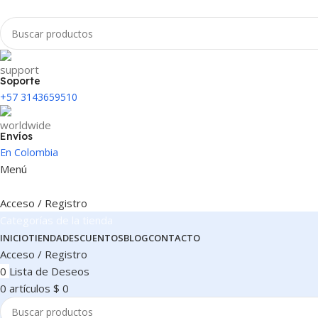
Soporte
+57 3143659510
Envíos
En Colombia
Menú
Acceso / Registro
Categorías de la tienda
INICIO
TIENDA
DESCUENTOS
BLOG
CONTACTO
Acceso / Registro
0
Lista de Deseos
0
artículos
$
0