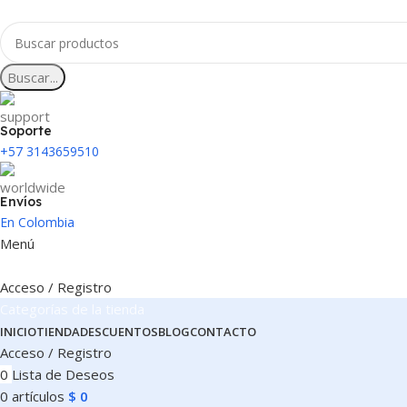
Buscar...
Soporte
+57 3143659510
Envíos
En Colombia
Menú
Acceso / Registro
Categorías de la tienda
INICIO
TIENDA
DESCUENTOS
BLOG
CONTACTO
Acceso / Registro
0
Lista de Deseos
0
artículos
$
0