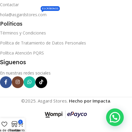
Contactar
ESCRÍBENOS
hola@asgardstores.com
Políticas
Términos y Condiciones
Política de Tratamiento de Datos Personales
Política Atención PQRS
Síguenos
En nuestras redes sociales
©2025. Asgard Stores.
Hecho por Impacta
.
0
ta de deseos
Tienda
Carrito