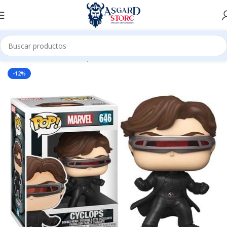
Inicio
Tienda
Funko Pop
Marvel
-12%