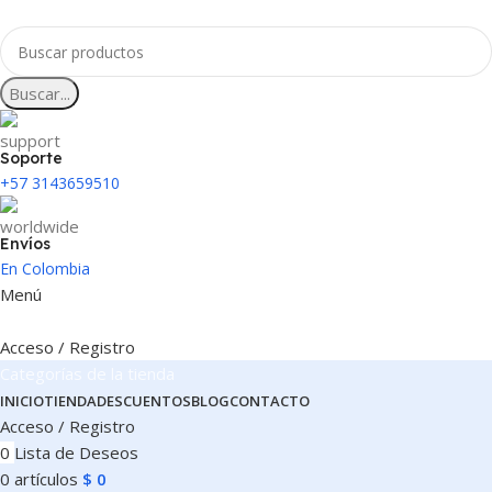
Buscar...
Soporte
+57 3143659510
Envíos
En Colombia
Menú
Acceso / Registro
Categorías de la tienda
INICIO
TIENDA
DESCUENTOS
BLOG
CONTACTO
Acceso / Registro
0
Lista de Deseos
0
artículos
$
0