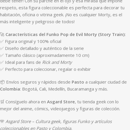
debe tener! Con su parche en el ojo y esa mirada que impone
respeto, esta figura coleccionable es perfecta para decorar tu
habitación, oficina o vitrina geek. ¡No es cualquier Morty, es el
más inteligente y peligroso de todos!
🚀
Características del Funko Pop de Evil Morty (Story Train):
✅ Figura original y 100% oficial
✅ Diseño detallado y auténtico de la serie
✅ Tamaño clásico (aproximadamente 10 cm)
✅ Ideal para fans de
Rick and Morty
✅ Perfecto para coleccionar, regalar o exhibir
📦 Envíos seguros y rápidos desde
Pasto
a cualquier ciudad de
Colombia
: Bogotá, Cali, Medellín, Bucaramanga y más.
🛒 Consíguelo ahora en
Asgard Store
, tu tienda geek con lo
mejor del anime, cómics, videojuegos y figuras de colección.
🎌
Asgard Store – Cultura geek, figuras Funko y artículos
coleccionables en Pasto y Colombia.