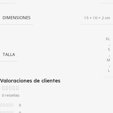
DIMENSIONES
15 × 10 × 2 cm
XL
,
S
TALLA
,
M
,
L
Valoraciones de clientes
0 reseñas
0
0