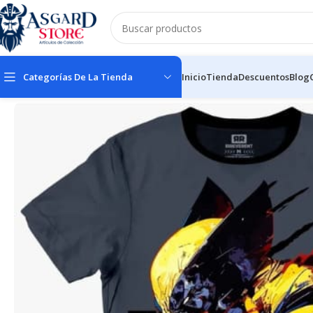
Categorías De La Tienda
Inicio
Tienda
Descuentos
Blog
Inicio
Tienda
Prendas de vestir
Hombre
Camiseta Wolverine