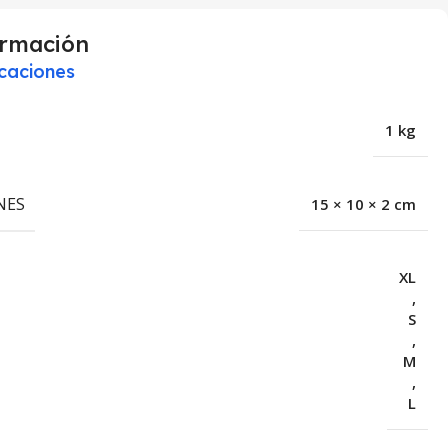
ormación
icaciones
1 kg
NES
15 × 10 × 2 cm
XL
,
S
,
M
,
L