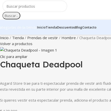
Buscar...
ategorías de la tienda
Inicio
Tienda
Descuentos
Blog
Contacto
Inicio
Tienda
Prendas de vestir
Hombre
Chaqueta Deadpoo
Volver a productos
Clic para ampliar
Chaqueta Deadpool
Asgard Store trae para ti espectacular prenda de vestir anti f
esta revestida en su parte interior por una malla de excelente ca
Si quieres vestir esta espectacular prenda, adiciona el producto
$
120.000