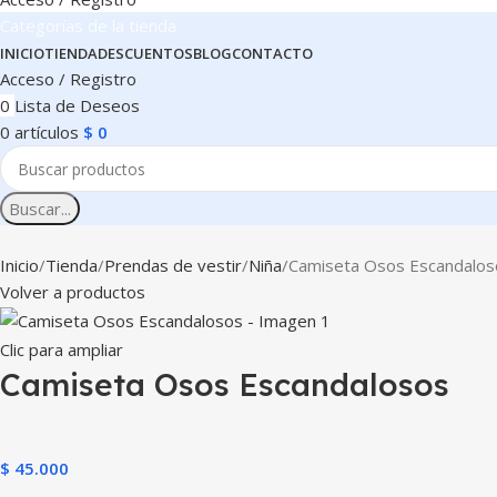
Categorías de la tienda
INICIO
TIENDA
DESCUENTOS
BLOG
CONTACTO
Acceso / Registro
0
Lista de Deseos
0
artículos
$
0
Buscar...
Inicio
Tienda
Prendas de vestir
Niña
Camiseta Osos Escandalos
Volver a productos
Clic para ampliar
Camiseta Osos Escandalosos
$
45.000