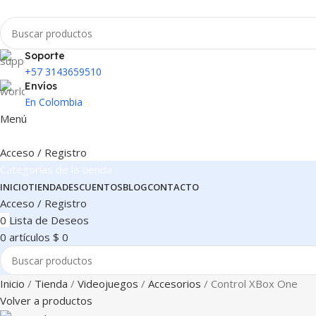
Soporte
+57 3143659510
Envíos
En Colombia
Menú
Acceso / Registro
Categorías de la tienda
INICIO
TIENDA
DESCUENTOS
BLOG
CONTACTO
Acceso / Registro
0
Lista de Deseos
0
artículos
$
0
Inicio
Tienda
Videojuegos
Accesorios
Control XBox One
Volver a productos