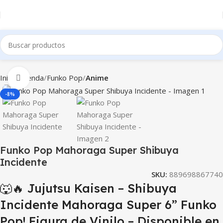
Inicio
Tienda
Funko Pop
Anime
Clic para ampliar
-8%
Funko Pop Mahoraga Super Shibuya
Incidente
SKU:
889698867740
🐺🔥 Jujutsu Kaisen – Shibuya
Incidente Mahoraga Super 6” Funko
Pop! Figura de Vinilo – Disponible en