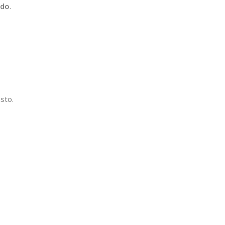
ado
.
sto.