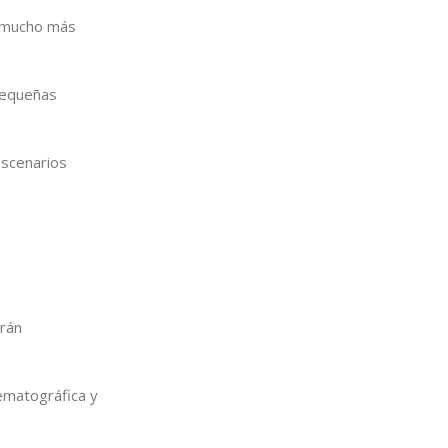
á mucho más
pequeñas
escenarios
erán
ematográfica y