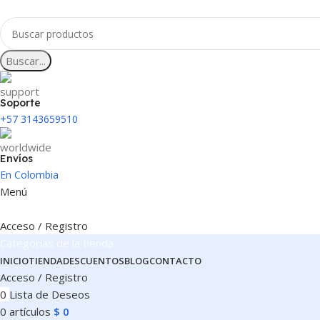
Buscar...
Soporte
+57 3143659510
Envíos
En Colombia
Menú
Acceso / Registro
Categorías de la tienda
INICIO
TIENDA
DESCUENTOS
BLOG
CONTACTO
Acceso / Registro
0
Lista de Deseos
0
artículos
$
0