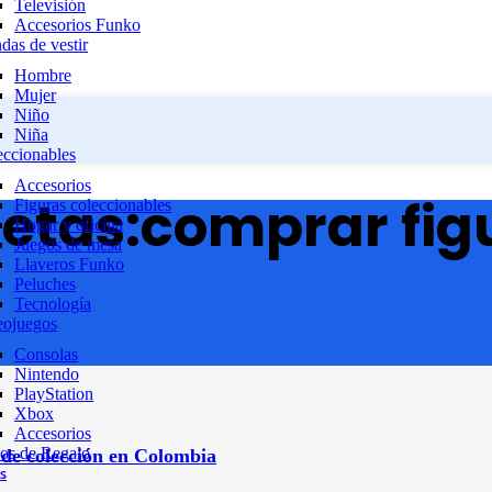
Televisión
Accesorios Funko
das de vestir
Hombre
Mujer
Niño
Niña
eccionables
Accesorios
uetas:comprar fi
Figuras coleccionables
Hogar y oficina
Juegos de mesa
Llaveros Funko
Peluches
Tecnología
eojuegos
Consolas
Nintendo
PlayStation
Xbox
Accesorios
os de Regalo
 de colección en Colombia
s