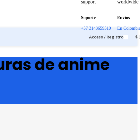
Soporte
Envíos
+57 3143659510
En Colombi
Acceso / Registro
$
guras de anime