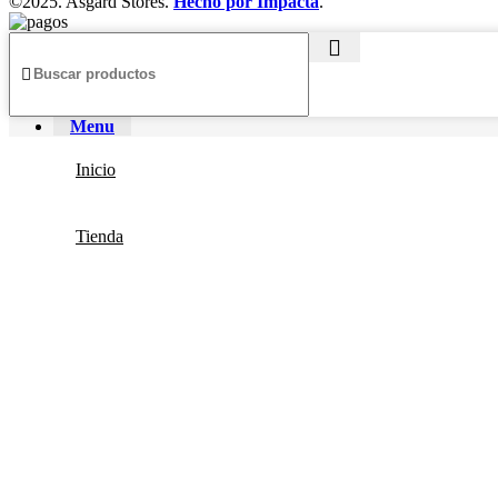
©2025. Asgard Stores.
Hecho por Impacta
.
Menu
Inicio
Tienda