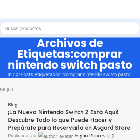
Archivos de
Etiquetas:comprar
nintendo switch pasto
Inicio
Posts etiquetados "comprar nintendo switch pasto"
08
Jun
Blog
¡La Nueva Nintendo Switch 2 Está Aquí!
Descubre Todo lo que Puede Hacer y
Prepárate para Reservarla en Asgard Store
Publicado por
Asgard Stores
0