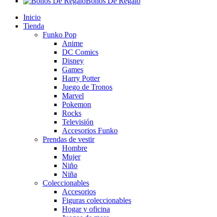
Bonos De Regalo
Inicio
Tienda
Funko Pop
Anime
DC Comics
Disney
Games
Harry Potter
Juego de Tronos
Marvel
Pokemon
Rocks
Televisión
Accesorios Funko
Prendas de vestir
Hombre
Mujer
Niño
Niña
Coleccionables
Accesorios
Figuras coleccionables
Hogar y oficina