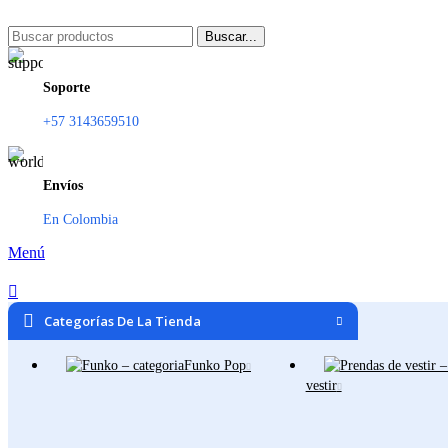
Buscar...
Soporte
+57 3143659510
Envíos
En Colombia
Menú
Categorías De La Tienda
Funko Pop
vestir