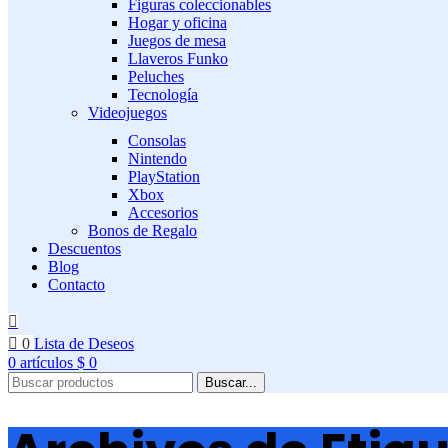
Figuras coleccionables
Hogar y oficina
Juegos de mesa
Llaveros Funko
Peluches
Tecnología
Videojuegos
Consolas
Nintendo
PlayStation
Xbox
Accesorios
Bonos de Regalo
Descuentos
Blog
Contacto
0
Lista de Deseos
0
artículos
$
0
Buscar...