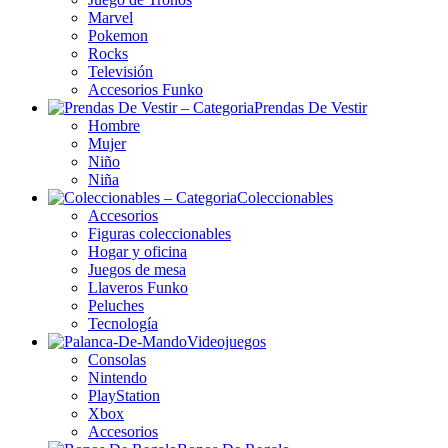
Marvel
Pokemon
Rocks
Televisión
Accesorios Funko
Prendas De Vestir
Hombre
Mujer
Niño
Niña
Coleccionables
Accesorios
Figuras coleccionables
Hogar y oficina
Juegos de mesa
Llaveros Funko
Peluches
Tecnología
Videojuegos
Consolas
Nintendo
PlayStation
Xbox
Accesorios