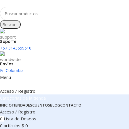
Buscar...
Soporte
+57 3143659510
Envíos
En Colombia
Menú
Acceso / Registro
Categorías de la tienda
INICIO
TIENDA
DESCUENTOS
BLOG
CONTACTO
Acceso / Registro
0
Lista de Deseos
0
artículos
$
0