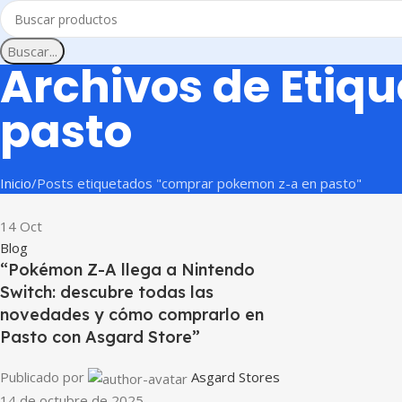
Buscar...
Archivos de Etiq
pasto
Inicio
Posts etiquetados "comprar pokemon z-a en pasto"
14
Oct
Blog
“Pokémon Z-A llega a Nintendo
Switch: descubre todas las
novedades y cómo comprarlo en
Pasto con Asgard Store”
Publicado por
Asgard Stores
14 de octubre de 2025