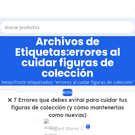
Archivos de
Etiquetas:errores al
cuidar figuras de
colección
Inicio
Posts etiquetados "errores al cuidar figuras de colección"
BLOG
17
❌ 7 Errores que debes evitar para cuidar tus
MAY
figuras de colección (y cómo mantenerlas
como nuevas)
0
Asgard Stores