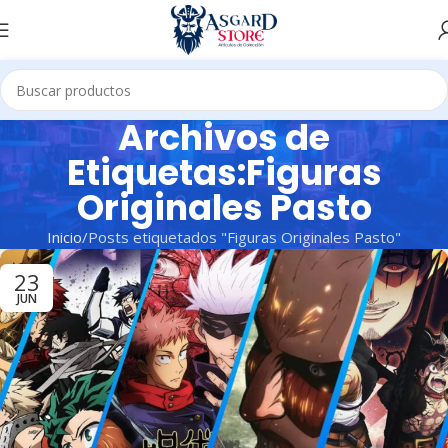
Archivos de
Etiquetas:Figuras
Originales Pasto
Inicio
Posts etiquetados "Figuras Originales Pasto"
23
JUN