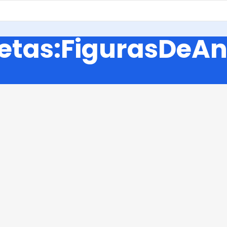
uetas:FigurasDeA