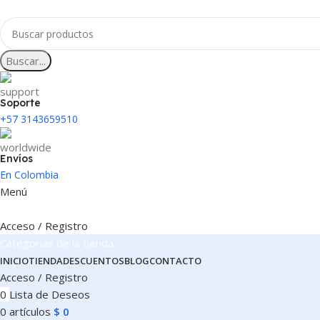
Buscar...
Soporte
+57 3143659510
Envíos
En Colombia
Menú
Acceso / Registro
Categorías de la tienda
INICIO
TIENDA
DESCUENTOS
BLOG
CONTACTO
Acceso / Registro
0
Lista de Deseos
0
artículos
$
0