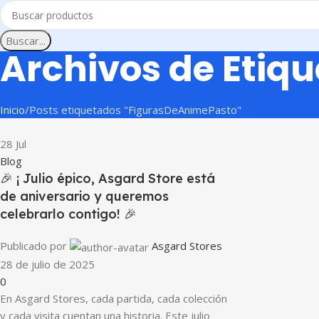
Buscar...
Archivos de Etiq
Inicio
Posts etiquetados "FigurasDeAnimePasto"
28
Jul
Blog
🎉 ¡ Julio épico, Asgard Store está
de aniversario y queremos
celebrarlo contigo! 🎉
Publicado por
Asgard Stores
28 de julio de 2025
0
En Asgard Stores, cada partida, cada colección
y cada visita cuentan una historia. Este julio