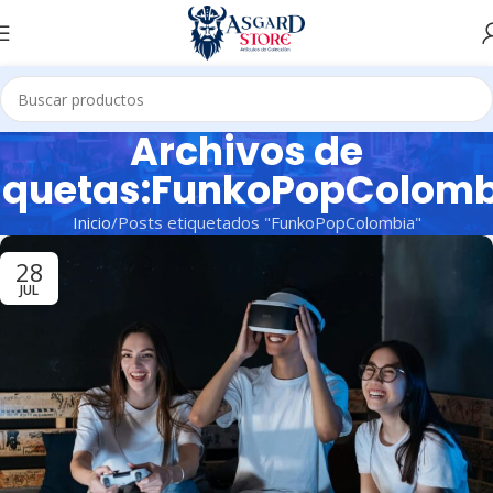
Archivos de
iquetas:FunkoPopColom
Inicio
Posts etiquetados "FunkoPopColombia"
28
JUL