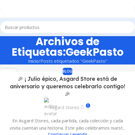
Archivos de
Etiquetas:GeekPasto
Inicio
Posts etiquetados "GeekPasto"
BLOG
28
🎉 ¡ Julio épico, Asgard Store está de
JUL
aniversario y queremos celebrarlo contigo!
🎉
0
Asgard Stores
En Asgard Stores, cada partida, cada colección y cada
visita cuentan una historia. Este julio celebramos nuest...
Continuar Leyendo