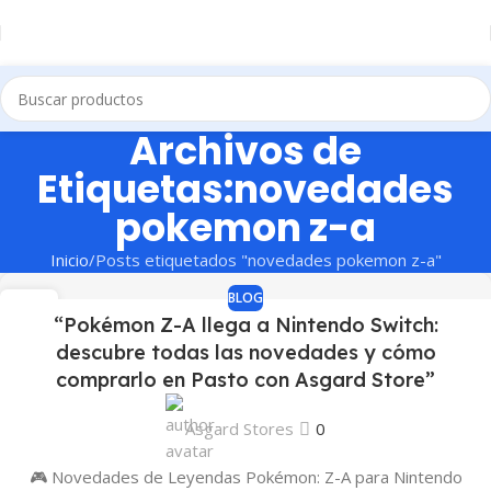
Archivos de
Etiquetas:novedades
pokemon z-a
Inicio
Posts etiquetados "novedades pokemon z-a"
BLOG
14
“Pokémon Z-A llega a Nintendo Switch:
OCT
descubre todas las novedades y cómo
comprarlo en Pasto con Asgard Store”
Asgard Stores
0
🎮 Novedades de Leyendas Pokémon: Z-A para Nintendo