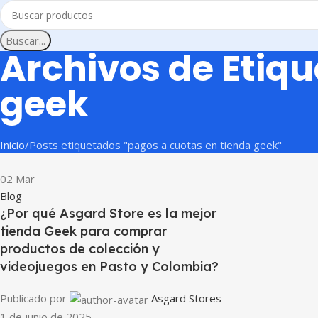
Buscar...
Archivos de Etiq
geek
Inicio
Posts etiquetados "pagos a cuotas en tienda geek"
02
Mar
Blog
¿Por qué Asgard Store es la mejor
tienda Geek para comprar
productos de colección y
videojuegos en Pasto y Colombia?
Publicado por
Asgard Stores
1 de junio de 2025