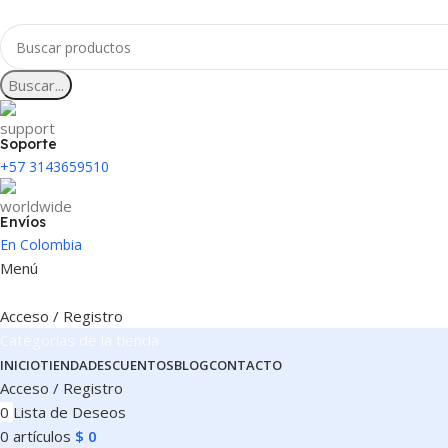
Buscar...
Soporte
+57 3143659510
Envíos
En Colombia
Menú
Acceso / Registro
Categorías de la tienda
INICIO
TIENDA
DESCUENTOS
BLOG
CONTACTO
Acceso / Registro
0
Lista de Deseos
0
artículos
$
0