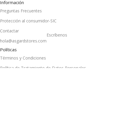
Información
Preguntas Frecuentes
Protección al consumidor-SIC
Contactar
Escríbenos
hola@asgardstores.com
Políticas
Términos y Condiciones
Política de Tratamiento de Datos Personales
Política Atención PQRS
Síguenos
En nuestras redes sociales
©2025. Asgard Stores.
Hecho por Impacta
.
0
Lista de deseos