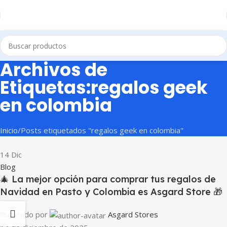
Archivos de
Etiquetas:regalos geek
en colombia
Inicio
Posts etiquetados "regalos geek en colombia"
14
Dic
Blog
🎄 La mejor opción para comprar tus regalos de
Navidad en Pasto y Colombia es Asgard Store 🎁
Publicado por
Asgard Stores