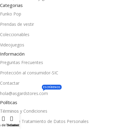
Categorias
Funko Pop
Prendas de vestir
Coleccionables
Videojuegos
Información
Preguntas Frecuentes
Protección al consumidor-SIC
Contactar
ESCRÍBENOS
hola@asgardstores.com
Políticas
Términos y Condiciones
Política de Tratamiento de Datos Personales
a de deseos
Tienda
Carrito
Política Atención PQRS