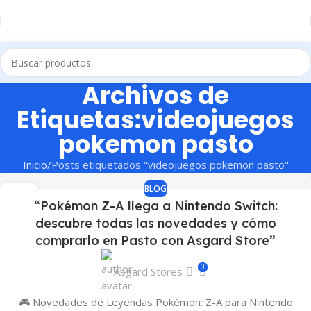
Archivos de
Etiquetas:videojuegos
pokemon pasto
Inicio
Posts etiquetados "videojuegos pokemon pasto"
BLOG
14
“Pokémon Z-A llega a Nintendo Switch:
OCT
descubre todas las novedades y cómo
comprarlo en Pasto con Asgard Store”
0
Asgard Stores
🎮 Novedades de Leyendas Pokémon: Z-A para Nintendo