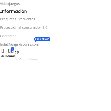
Videojuegos
Información
Preguntas Frecuentes
Protección al consumidor-SIC
Contactar
ESCRÍBENOS
hola@asgardstores.com
0
Políticas
a de deseos
Tienda
Carrito
Términos y Condiciones
Política de Tratamiento de Datos Personales
Política Atención PQRS
Síguenos
En nuestras redes sociales