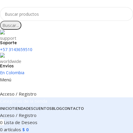
Buscar...
Soporte
+57 3143659510
Envíos
En Colombia
Menú
Acceso / Registro
Categorías de la tienda
INICIO
TIENDA
DESCUENTOS
BLOG
CONTACTO
Acceso / Registro
0
Lista de Deseos
0
artículos
$
0