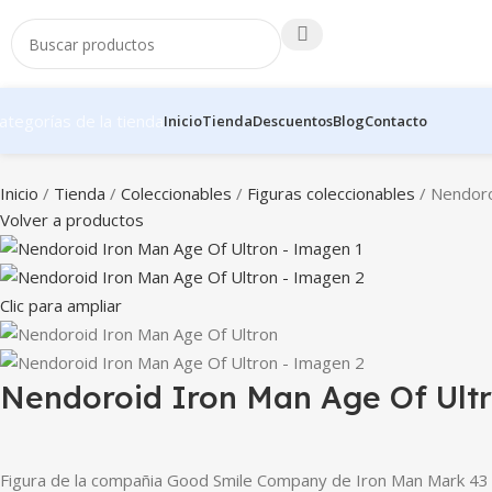
ategorías de la tienda
Inicio
Tienda
Descuentos
Blog
Contacto
Inicio
Tienda
Coleccionables
Figuras coleccionables
Nendoro
Volver a productos
Clic para ampliar
Nendoroid Iron Man Age Of Ult
Figura de la compañia Good Smile Company de Iron Man Mark 43 ba