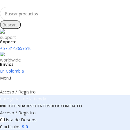
Buscar...
Soporte
+57 3143659510
Envíos
En Colombia
Menú
Acceso / Registro
Categorías de la tienda
INICIO
TIENDA
DESCUENTOS
BLOG
CONTACTO
Acceso / Registro
0
Lista de Deseos
0
artículos
$
0