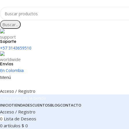
Buscar...
Soporte
+57 3143659510
Envíos
En Colombia
Menú
Acceso / Registro
Categorías de la tienda
INICIO
TIENDA
DESCUENTOS
BLOG
CONTACTO
Acceso / Registro
0
Lista de Deseos
0
artículos
$
0