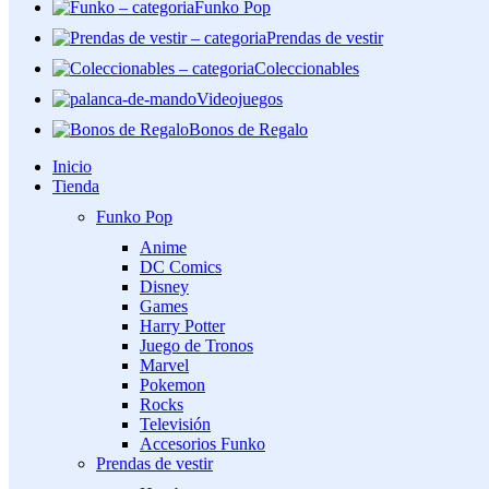
Funko Pop
Prendas de vestir
Coleccionables
Videojuegos
Bonos de Regalo
Inicio
Tienda
Funko Pop
Anime
DC Comics
Disney
Games
Harry Potter
Juego de Tronos
Marvel
Pokemon
Rocks
Televisión
Accesorios Funko
Prendas de vestir