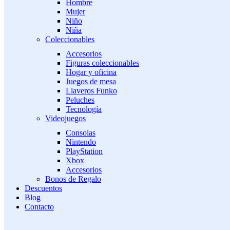
Hombre
Mujer
Niño
Niña
Coleccionables
Accesorios
Figuras coleccionables
Hogar y oficina
Juegos de mesa
Llaveros Funko
Peluches
Tecnología
Videojuegos
Consolas
Nintendo
PlayStation
Xbox
Accesorios
Bonos de Regalo
Descuentos
Blog
Contacto