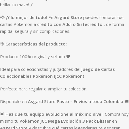
brillar tu mazo! ⚡
💳
¡Y lo mejor de todo!
En
Asgard Store
puedes comprar tus
cartas Pokémon
a crédito con Addi o Sistecrédito
, de forma
rápida, segura y sin complicaciones.
🎯
Características del producto:
Producto 100% original y sellado 🛡️
Ideal para coleccionistas y jugadores del
Juego de Cartas
Coleccionables Pokémon (JCC Pokémon)
Perfecto para regalar o ampliar tu colección.
Disponible en
Asgard Store Pasto – Envíos a toda Colombia
🚚
🌟
Haz que tu equipo evolucione al máximo nivel.
Compra hoy
mismo tu
Pokémon JCC Mega Evolución 3 Pack Blíster
en
Asgard Store
y descubre qué cartas legendarias te esperan.